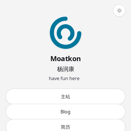
Moatkon
杨润康
h
a
v
e
f
u
n
h
e
r
e
|
主站
Blog
简历